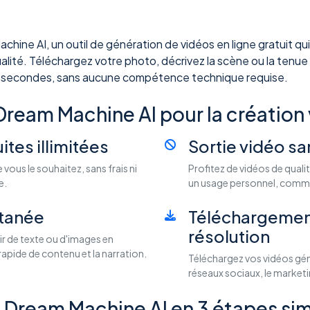
ne AI, un outil de génération de vidéos en ligne gratuit qui
ité. Téléchargez votre photo, décrivez la scène ou la tenue
s secondes, sans aucune compétence technique requise.
ream Machine AI pour la création 
tes illimitées
Sortie vidéo san
vous le souhaitez, sans frais ni
Profitez de vidéos de qualit
e.
un usage personnel, commer
ntanée
Téléchargemen
résolution
ir de texte ou d'images en
rapide de contenu et la narration.
Téléchargez vos vidéos géné
réseaux sociaux, le marketin
 Dream Machine AI en 3 étapes si