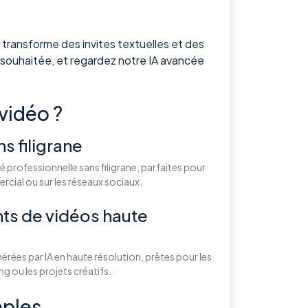
 transforme des invites textuelles et des
 souhaitée, et regardez notre IA avancée
vidéo ?
s filigrane
é professionnelle sans filigrane, parfaites pour
cial ou sur les réseaux sociaux.
ts de vidéos haute
rées par IA en haute résolution, prêtes pour les
g ou les projets créatifs.
mples