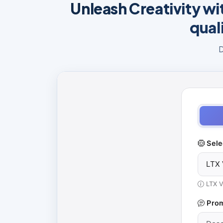
Unleash Creativity w
qual
D