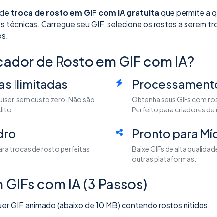
 de
troca de rosto em GIF com IA gratuita
que permite a q
 técnicas. Carregue seu GIF, selecione os rostos a serem tro
os.
cador de Rosto em GIF com IA?
as Ilimitadas
Processamento
iser, sem custo zero. Não são
Obtenha seus GIFs com ro
dito.
Perfeito para criadores de
dro
Pronto para Míd
ara trocas de rosto perfeitas
Baixe GIFs de alta qualidad
outras plataformas.
GIFs com IA (3 Passos)
er GIF animado (abaixo de 10 MB) contendo rostos nítidos.