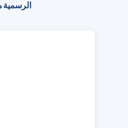
قم بإنشاء صور ID و t