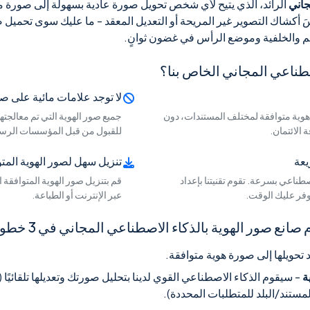
جاني
الرائد، الذي يتيح لأي شخص تحويل صورة عادية بسهولة إلى صورة متواف
َ أكشاك التصوير غير المريحة أو التعديل المعقد - ما عليك سوى تحميل
للحجم والخلفية وموضع الرأس في غضون ثوانٍ.
اصطناعي المجاني الخاص بنا؟
لا توجد علامات مائية على صو
 هوية متوافقة لمختلف المستندات، دون
جميع صور الهوية التي تم معالجتها خ
 الائتمان.
للقبول من قبل المؤسسات الرسم
يعة
تنزيل سهل لصور الهوية المت
طناعي بسرعة. تقوم تقنيتنا بإعداد
قم بتنزيل صور الهوية المتوافقة
فر عليك الوقت.
عبر الإنترنت أو الطباعة.
صور الهوية بالذكاء الاصطناعي المجاني في 3 خطوات بسيطة
تحويلها إلى صورة هوية متوافقة.
ة
- سيقوم الذكاء الاصطناعي القوي لدينا بتحليل صورتك وتعديلها تلقائيًا
لمستند/البلد للمتطلبات المحددة).